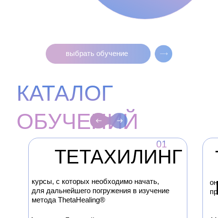
выбрать обучение
КАТАЛОГ
ОБУЧЕНИЙ
01
ТЕТАХИЛИНГ
курсы, с которых необходимо начать,
он
для дальнейшего погружения в изучение
пр
метода ThetaНealing®