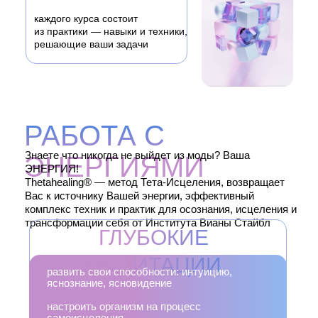
каждого курса состоит
из практики — навыки и техники,
решающие ваши задачи
РАБОТА С
Знаете что никогда не выйдет из моды? Ваша
ЭНЕРГИЯМИ
ЭНЕРГИЯ!
Thetahealing® — метод Тета-Исцеления, возвращает
Вас к источнику Вашей энергии, эффективный
комплекс техник и практик для осознания, исцеления и
трансформации себя от Института Вианы Стайбл
ГЛУБОКИЕ
МЕДИТАЦИИ
развить свои способности: интуицию,
яснознание, ясновидение
настроить организм на процесс
самоисцеления