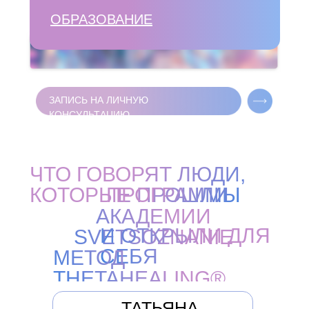
ОБРАЗОВАНИЕ
ЗАПИСЬ НА ЛИЧНУЮ
КОНСУЛЬТАЦИЮ
ЧТО ГОВОРЯТ ЛЮДИ,
КОТОРЫЕ ПРОШЛИ
ПРОГРАММЫ
АКАДЕМИИ
И ОТКРЫЛИ ДЛЯ
SVETSOZNANIE
СЕБЯ
МЕТОД
THETAHEALING®
ТАТЬЯНА