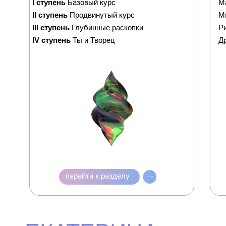
I ступень
Базовый курс
М
II ступень
Продвинутый курс
М
III ступень
Глубинные раскопки
Р
IV ступень
Ты и Творец
Д
перейти к разделу