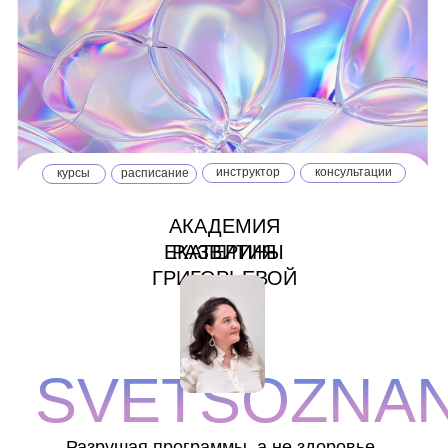
инструктор
консультации
курсы
расписание
АКАДЕМИЯ
ЕКАТЕРИНЫ
РАЗВИТИЯ
ГРИГОРЬЕВОЙ
SVETSOZNAN
Разрушая программы, а не здоровье,